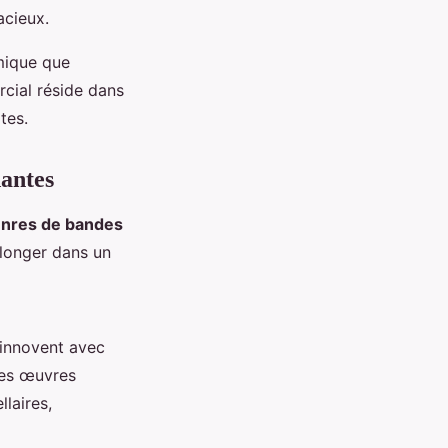
acieux.
amique que
cial réside dans
tes.
dantes
nres de bandes
plonger dans un
 innovent avec
 Ces œuvres
llaires,