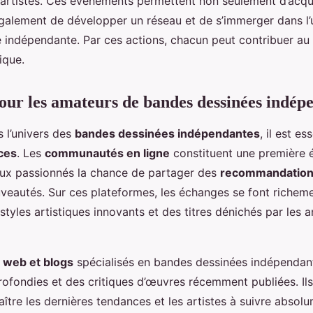
s artistes. Ces événements permettent non seulement d’acq
également de développer un réseau et de s’immerger dans l’
e indépendante. Par ces actions, chacun peut contribuer a
ique.
our les amateurs de bandes dessinées indép
 l’univers des
bandes dessinées indépendantes
, il est es
ces
. Les
communautés en ligne
constituent une première 
aux passionnés la chance de partager des
recommandatio
veautés. Sur ces plateformes, les échanges se font richem
 styles artistiques innovants et des titres dénichés par les 
s web et blogs
spécialisés en bandes dessinées indépendan
ofondies et des critiques d’œuvres récemment publiées. Ils
ître les dernières tendances et les artistes à suivre absol