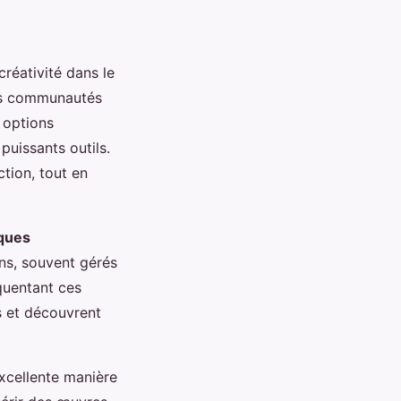
créativité dans le
des communautés
 options
puissants outils.
tion, tout en
ques
ns, souvent gérés
quentant ces
s et découvrent
xcellente manière