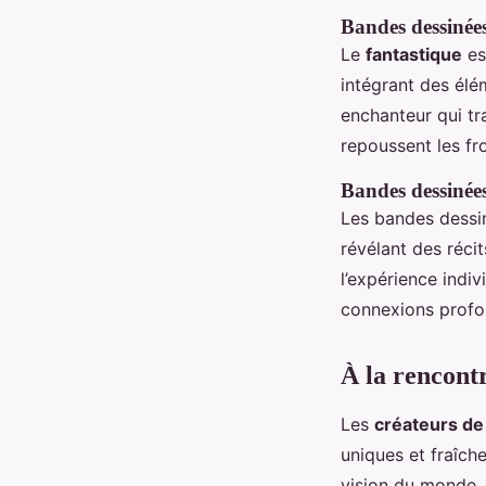
Bandes dessinées
Le
fantastique
es
intégrant des élé
enchanteur qui tr
repoussent les fro
Bandes dessinée
Les bandes dess
révélant des réci
l’expérience indi
connexions profon
À la rencont
Les
créateurs de
uniques et fraîche
vision du monde. 