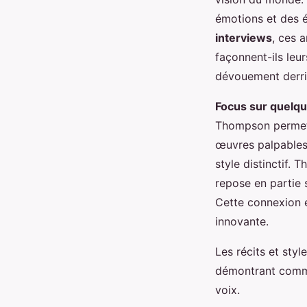
émotions et des é
interviews
, ces 
façonnent-ils leu
dévouement derriè
Focus sur quelqu
Thompson permet 
œuvres palpables
style distinctif.
repose en partie 
Cette connexion e
innovante.
Les récits et sty
démontrant commen
voix.