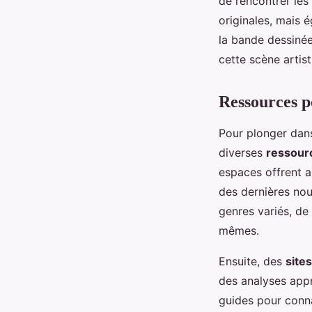
de rencontrer le
originales, mais 
la bande dessiné
cette scène artist
Ressources p
Pour plonger dans
diverses
ressour
espaces offrent 
des dernières nou
genres variés, de
mêmes.
Ensuite, des
site
des analyses appr
guides pour conna