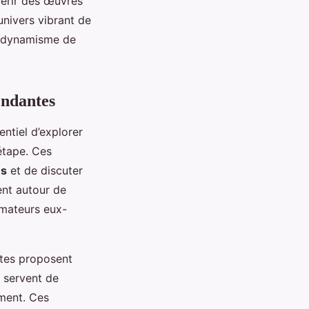
uérir des œuvres
univers vibrant de
u dynamisme de
endantes
sentiel d’explorer
étape. Ces
ns
et de discuter
ent autour de
amateurs eux-
tes proposent
 servent de
ument. Ces