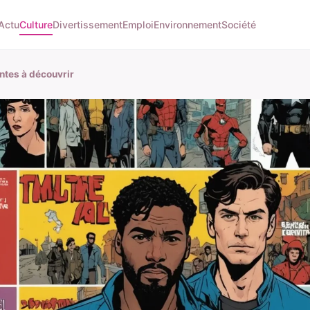
Actu
Culture
Divertissement
Emploi
Environnement
Société
tes à découvrir