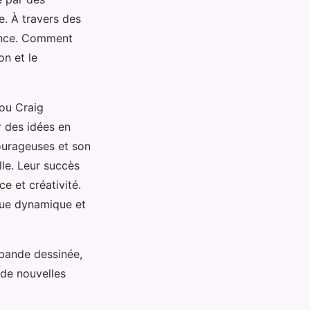
. À travers des
dance. Comment
on et le
ou Craig
 des idées en
ourageuses et son
lle. Leur succès
e et créativité.
ique dynamique et
 bande dessinée,
 de nouvelles