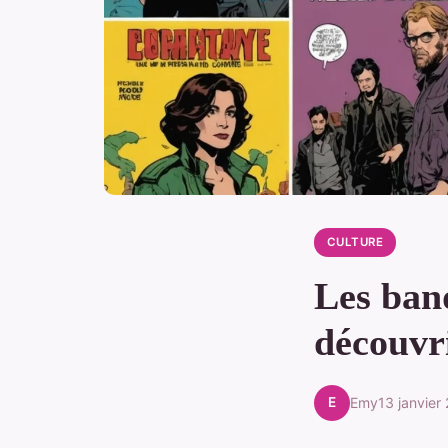
CULTURE
Les ban
découvr
E
Emy
13 janvier