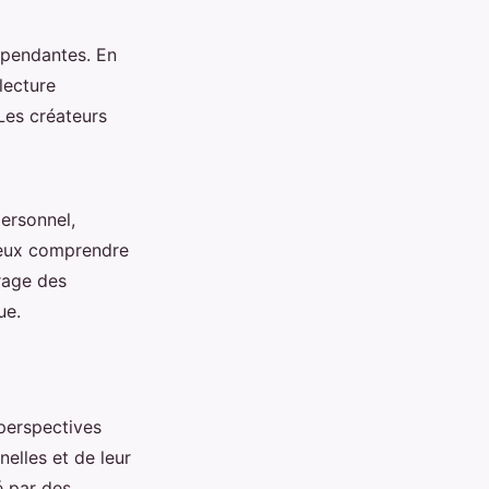
épendantes. En
lecture
Les créateurs
personnel,
mieux comprendre
rage des
ue.
perspectives
nelles et de leur
é par des