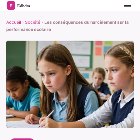
Accueil
›
Société
›
Les conséquences du harcèlement sur la
performance scolaire