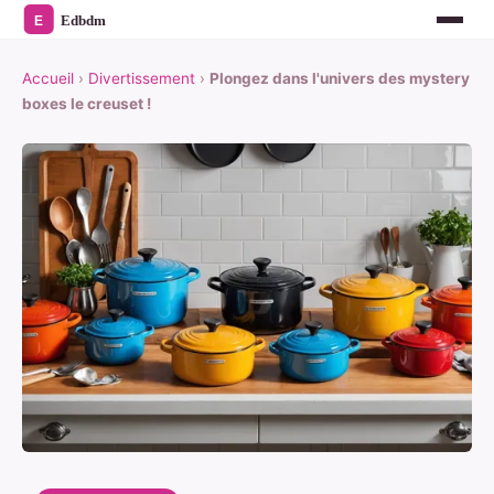
Accueil
›
Divertissement
›
Plongez dans l'univers des mystery
boxes le creuset !